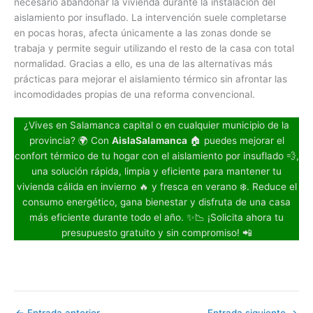
necesario abandonar la vivienda durante la instalación del
aislamiento por insuflado. La intervención suele completarse
en pocas horas, afecta únicamente a las zonas donde se
trabaja y permite seguir utilizando el resto de la casa con total
normalidad. Gracias a ello, es una de las alternativas más
prácticas para mejorar el aislamiento térmico sin afrontar las
incomodidades propias de una reforma convencional.
¿Vives en Salamanca capital o en cualquier municipio de la
provincia? 🌍 Con
AislaSalamanca
🏠 puedes mejorar el
confort térmico de tu hogar con el aislamiento por insuflado 💨,
una solución rápida, limpia y eficiente para mantener tu
vivienda cálida en invierno 🔥 y fresca en verano ❄️. Reduce el
consumo energético, gana bienestar y disfruta de una casa
más eficiente durante todo el año. ✨📉 ¡Solicita ahora tu
presupuesto gratuito y sin compromiso! 📲