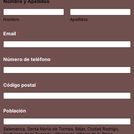
Nombre y Apellidos
*
Nombre
Apellidos
Email
*
Número de teléfono
*
Código postal
*
Población
*
Salamanca, Santa Marta de Tormes, Béjar, Ciudad Rodrigo,
Carbajosa de la Sagrada, Villamayor, Villares de la Reina,