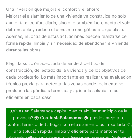
Una inversión que mejora el confort y el ahorro
Mejorar el aislamiento de una vivienda ya construida no solo
aumenta el confort diario, sino que también incrementa el valor
del inmueble y reduce el consumo energético a largo plazo.
Además, muchas de estas actuaciones pueden realizarse de
forma rápida, limpia y sin necesidad de abandonar la vivienda
durante las obras.
Elegir la solución adecuada dependerá del tipo de
construcción, del estado de la vivienda y de los objetivos de
cada propietario. Lo más importante es realizar una evaluación
técnica previa para detectar las zonas donde realmente se
producen las pérdidas térmicas y aplicar la solución más
eficiente en cada caso.
¿Vives en Salamanca capital o en cualquier municipio de la
provincia? 🌍 Con
AislaSalamanca
🏠 puedes mejorar el
confort térmico de tu hogar con el aislamiento por insuflado 💨,
una solución rápida, limpia y eficiente para mantener tu
vivienda cálida en invierno 🔥 y fresca en verano ❄️. Reduce el