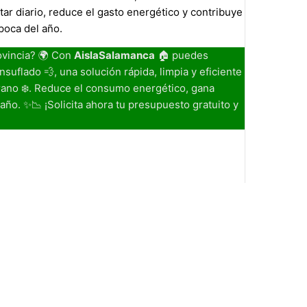
ar diario, reduce el gasto energético y contribuye
poca del año.
ovincia? 🌍 Con
AislaSalamanca
🏠 puedes
nsuflado 💨, una solución rápida, limpia y eficiente
erano ❄️. Reduce el consumo energético, gana
año. ✨📉 ¡Solicita ahora tu presupuesto gratuito y