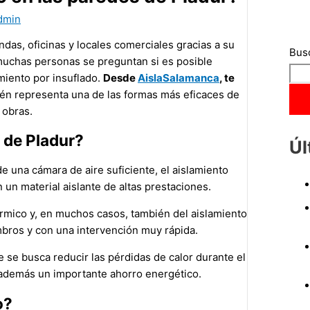
dmin
das, oficinas y locales comerciales gracias a su
Bus
muchas personas se preguntan si es posible
miento por insuflado.
Desde
AislaSalamanca
, te
ién representa una de las formas más eficaces de
 obras.
 de Pladur?
Úl
 una cámara de aire suficiente, el aislamiento
un material aislante de altas prestaciones.
térmico y, en muchos casos, también del aislamiento
mbros y con una intervención muy rápida.
 se busca reducir las pérdidas de calor durante el
o además un importante ahorro energético.
o?