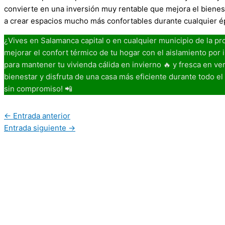
convierte en una inversión muy rentable que mejora el bienest
a crear espacios mucho más confortables durante cualquier é
¿Vives en Salamanca capital o en cualquier municipio de la pr
mejorar el confort térmico de tu hogar con el aislamiento por i
para mantener tu vivienda cálida en invierno 🔥 y fresca en v
bienestar y disfruta de una casa más eficiente durante todo el 
sin compromiso! 📲
←
Entrada anterior
Entrada siguiente
→